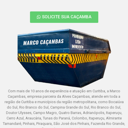
SOLICITE SUA CAÇAMBA
Com mais de 10 anos de experiência e atuação em Curitiba, a Marco
Caçambas, empresa parceira da Alves Caçambas, atende em toda a
região de Curitiba e municípios da região metropolitana, como Bocaiúva
do Sul, Rio Branco do Sul, Campina Grande do Sul, Rio Branco do Sul,
Doutor Ulysses, Campo Magro, Quatro Barras, Adrianópolis, Itaperuçu,
Cerro Azul, Araucária, Tunas do Paraná, Colombo, Itaperuçu, Almirante
Tamandaré, Pinhais, Piraquara, São José dos Pinhais, Fazenda Rio Grande,